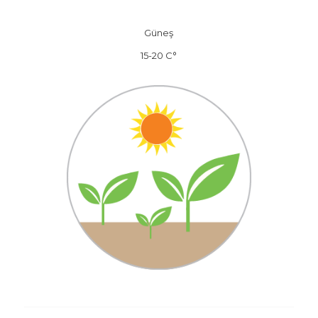
Güneş
15-20 C°