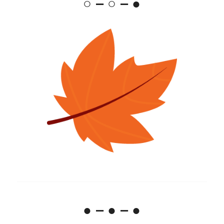
○ – ○ – ●
● – ● – ●