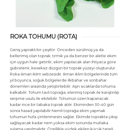
ROKA TOHUMU (ROTA)
Geniş yapraklı bir çeşittir. Önceden sürülmüş ya da
bellenmiş olan toprak; tırmık ya da benzer bir aletle ekim
için uygun hale getirilir, ekim yapılacak alan ihtiyaca göre
gübrelenir, keseksiz düzgün bir toprak yüzeyi oluşturulur.
Roka ılıman iklim sebzesidir. Ilıman iklim bölgelerinde tüm
yıl boyunca, soğuk bölgelerde ilkbahar ve sonbahar
dönemleri arasında yetiştirilebilir. Aşırı sıcaklarda tohuma
kalkabilir. Tohum tavlı toprağa, elenmiş toprak ile karıştırılıp
serpme usulü ile ekilebilir. Tohumun üzeri kapanacak
kadar ince bir tabaka toprak atılır. Ekiminden 30-40 gün
sonra hasad yapılabilir.Nemli toprağa ekim yapmak
tohumun hızla çimlenmesini sağlar. Ekimde toprakta çıkışı
sağlayacak kadar nem yoksa ekim sonunda mutlaka
sulama yapılmalıdır. Özellikle yüzlek ekilen küçük taneli