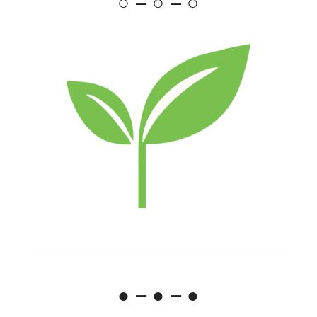
○ – ○ – ○
● – ● – ●