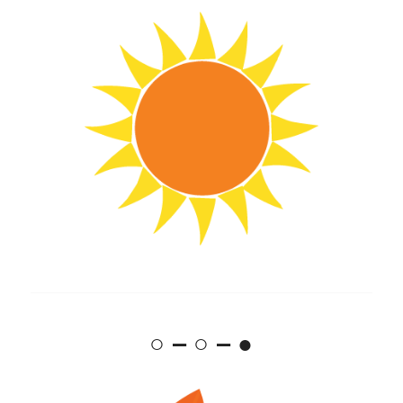
○ – ○ – ●