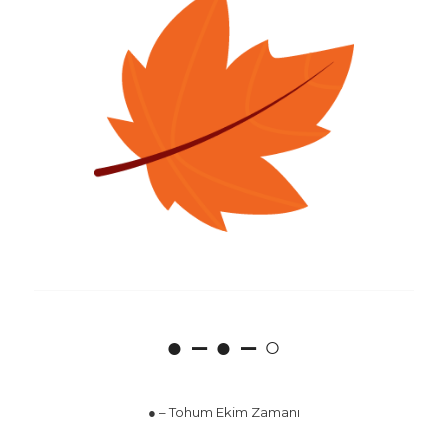
● – ● – ○
● – Tohum Ekim Zamanı