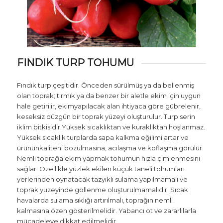
FINDIK TURP TOHUMU
Fındık turp çeşitidir. Önceden sürülmüş ya da bellenmiş
olan toprak; tırmık ya da benzer bir aletle ekim için uygun
hale getirilir, ekimyapılacak alan ihtiyaca göre gübrelenir,
keseksiz düzgün bir toprak yüzeyi oluşturulur. Turp serin
iklim bitkisidir.Yüksek sıcaklıktan ve kuraklıktan hoşlanmaz.
Yüksek sıcaklık turplarda sapa kalkma eğilimi artar ve
ürününkaliteni bozulmasına, acılaşma ve koflaşma görülür.
Nemli toprağa ekim yapmak tohumun hızla çimlenmesini
sağlar. Özellikle yüzlek ekilen küçük taneli tohumları
yerlerinden oynatacak tazyikli sulama yapılmamalı ve
toprak yüzeyinde göllenme oluşturulmamalıdır. Sıcak
havalarda sulama sıklığı artırılmalı, toprağın nemli
kalmasına özen gösterilmelidir. Yabancı ot ve zararlılarla
mücadeleye dikkat edilmelidir.