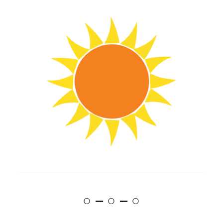
○ – ○ – ○