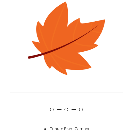
○ – ○ – ○
● – Tohum Ekim Zamanı