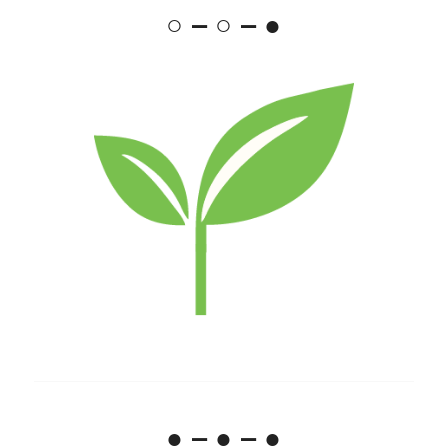
○ – ○ – ●
● – ● – ●