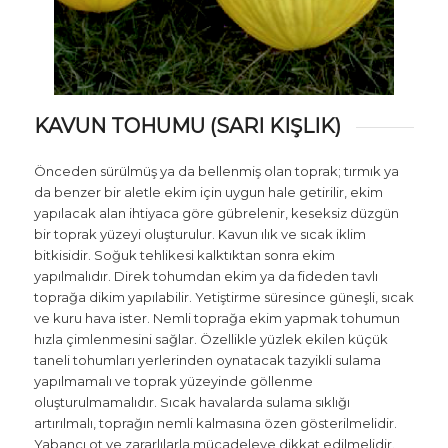
KAVUN TOHUMU (SARI KIŞLIK)
Önceden sürülmüş ya da bellenmiş olan toprak; tırmık ya
da benzer bir aletle ekim için uygun hale getirilir, ekim
yapılacak alan ihtiyaca göre gübrelenir, keseksiz düzgün
bir toprak yüzeyi oluşturulur. Kavun ılık ve sıcak iklim
bitkisidir. Soğuk tehlikesi kalktıktan sonra ekim
yapılmalıdır. Direk tohumdan ekim ya da fideden tavlı
toprağa dikim yapılabilir. Yetiştirme süresince güneşli, sıcak
ve kuru hava ister. Nemli toprağa ekim yapmak tohumun
hızla çimlenmesini sağlar. Özellikle yüzlek ekilen küçük
taneli tohumları yerlerinden oynatacak tazyikli sulama
yapılmamalı ve toprak yüzeyinde göllenme
oluşturulmamalıdır. Sıcak havalarda sulama sıklığı
artırılmalı, toprağın nemli kalmasına özen gösterilmelidir.
Yabancı ot ve zararlılarla mücadeleye dikkat edilmelidir.