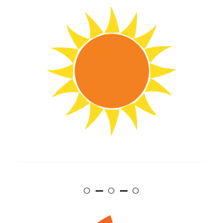
○ – ○ – ○