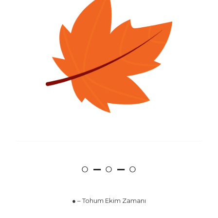
○ – ○ – ○
● – Tohum Ekim Zamanı