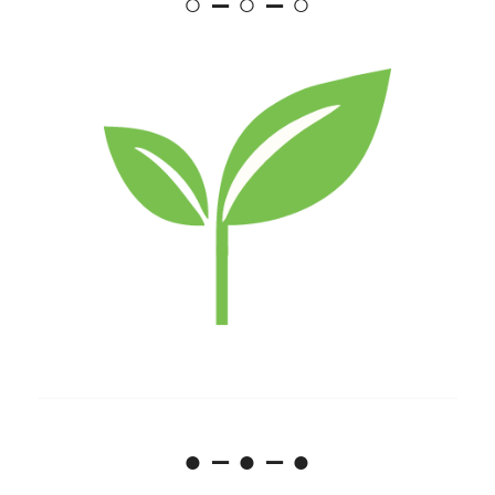
○ – ○ – ○
● – ● – ●