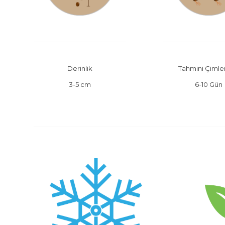
Derinlik
Tahmini Çiml
3-5 cm
6-10 Gün