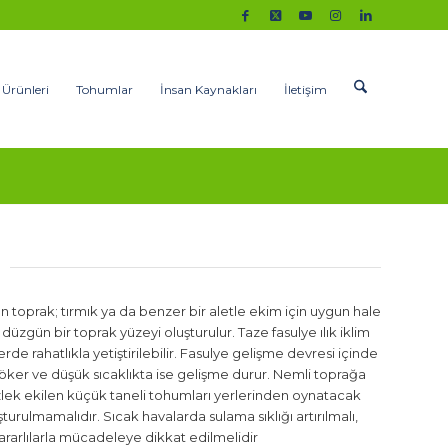
 Ürünleri
Tohumlar
İnsan Kaynakları
İletişim
n toprak; tırmık ya da benzer bir aletle ekim için uygun hale
düzgün bir toprak yüzeyi oluşturulur. Taze fasulye ılık iklim
de rahatlıkla yetiştirilebilir. Fasulye gelişme devresi içinde
i döker ve düşük sıcaklıkta ise gelişme durur. Nemli toprağa
lek ekilen küçük taneli tohumları yerlerinden oynatacak
rulmamalıdır. Sıcak havalarda sulama sıklığı artırılmalı,
ararlılarla mücadeleye dikkat edilmelidir