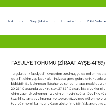
Hakkımızda
Grup Şirketlerimiz
Hizmetlerimiz
Bitki Besleme
FASULYE TOHUMU (ZİRAAT AYŞE-4F89)
Turşuluk sırık fasulyedir. Önceden sürülmüş ya da bellenmiş ola
getirilir, ekim yapılacak alan ihtiyaca göre gübrelenir, keseksiz 
bitkisidir. Bu bakımdan ilkbahar ve sonbahar arasındaki devreler
20-25 ˚C arasında sıcaklık ister. 27-32 ˚C sıcaklıkta çiçeklerin
ekim yapmak tohumun hızla çimlenmesini sağlar. Özellikle yüz
tazyikli sulama yapılmamalı ve toprak yüzeyinde göllenme oluştu
toprağın nemli kalmasına özen gösterilmelidir. Yabancı ot ve z