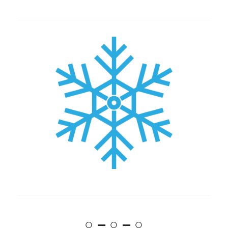
○ – ○ – ○