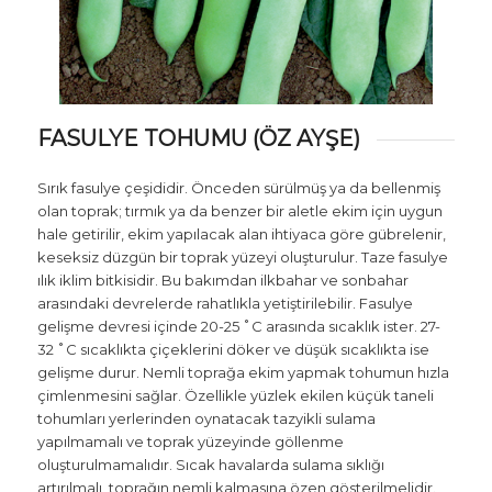
FASULYE TOHUMU (ÖZ AYŞE)
Sırık fasulye çeşididir. Önceden sürülmüş ya da bellenmiş
olan toprak; tırmık ya da benzer bir aletle ekim için uygun
hale getirilir, ekim yapılacak alan ihtiyaca göre gübrelenir,
keseksiz düzgün bir toprak yüzeyi oluşturulur. Taze fasulye
ılık iklim bitkisidir. Bu bakımdan ilkbahar ve sonbahar
arasındaki devrelerde rahatlıkla yetiştirilebilir. Fasulye
gelişme devresi içinde 20-25 ˚C arasında sıcaklık ister. 27-
32 ˚C sıcaklıkta çiçeklerini döker ve düşük sıcaklıkta ise
gelişme durur. Nemli toprağa ekim yapmak tohumun hızla
çimlenmesini sağlar. Özellikle yüzlek ekilen küçük taneli
tohumları yerlerinden oynatacak tazyikli sulama
yapılmamalı ve toprak yüzeyinde göllenme
oluşturulmamalıdır. Sıcak havalarda sulama sıklığı
artırılmalı, toprağın nemli kalmasına özen gösterilmelidir.