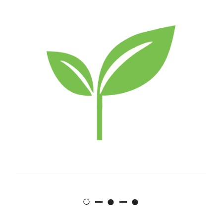
○ – ● – ●