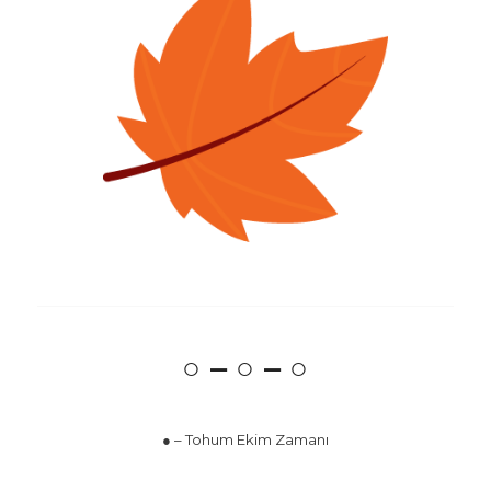
○ – ○ – ○
● – Tohum Ekim Zamanı