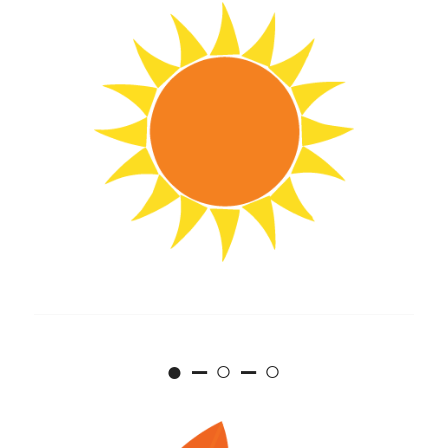
● – ○ – ○