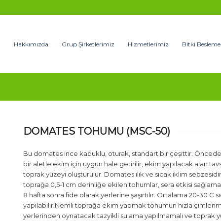
Hakkımızda
Grup Şirketlerimiz
Hizmetlerimiz
Bitki Besleme
DOMATES TOHUMU (MSC-50)
Bu domates ince kabuklu, oturak, standart bir çeşittir. Öncede
bir aletle ekim için uygun hale getirilir, ekim yapılacak alan t
toprak yüzeyi oluşturulur. Domates ılık ve sıcak iklim sebzesidir
toprağa 0,5-1 cm derinliğe ekilen tohumlar, sera etkisi sağlamak
8 hafta sonra fide olarak yerlerine şaşırtılır. Ortalama 20-30 C 
yapılabilir.Nemli toprağa ekim yapmak tohumun hızla çimlenmes
yerlerinden oynatacak tazyikli sulama yapılmamalı ve toprak 