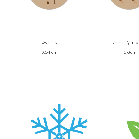
Derinlik
Tahmini Çiml
0,5-1 cm
15 Gün