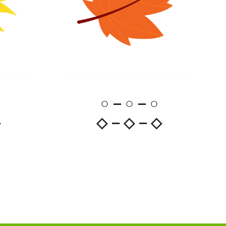
○ – ○ – ○
◇
◇ – ◇ – ◇