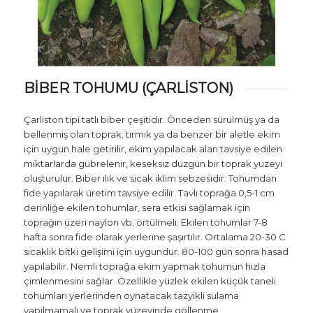
BİBER TOHUMU (ÇARLİSTON)
Çarliston tipi tatlı biber çeşitidir. Önceden sürülmüş ya da
bellenmiş olan toprak; tırmık ya da benzer bir aletle ekim
için uygun hale getirilir, ekim yapılacak alan tavsiye edilen
miktarlarda gübrelenir, keseksiz düzgün bir toprak yüzeyi
oluşturulur. Biber ılık ve sıcak iklim sebzesidir. Tohumdan
fide yapılarak üretim tavsiye edilir. Tavlı toprağa 0,5-1 cm
derinliğe ekilen tohumlar, sera etkisi sağlamak için
toprağın üzeri naylon vb. örtülmeli. Ekilen tohumlar 7-8
hafta sonra fide olarak yerlerine şaşırtılır. Ortalama 20-30 C
sıcaklık bitki gelişimi için uygundur. 80-100 gün sonra hasad
yapılabilir. Nemli toprağa ekim yapmak tohumun hızla
çimlenmesini sağlar. Özellikle yüzlek ekilen küçük taneli
tohumları yerlerinden oynatacak tazyikli sulama
yapılmamalı ve toprak yüzeyinde göllenme