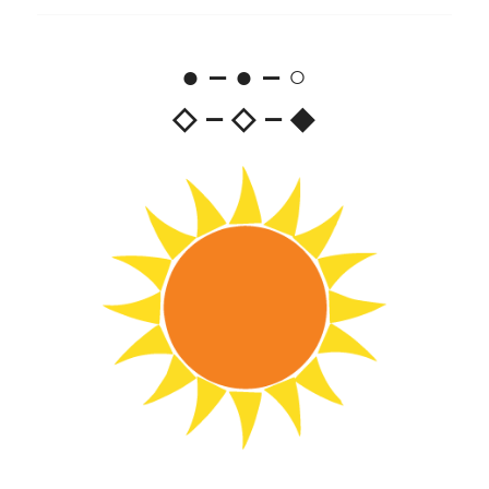
● – ● – ○
◇ – ◇ – ◆