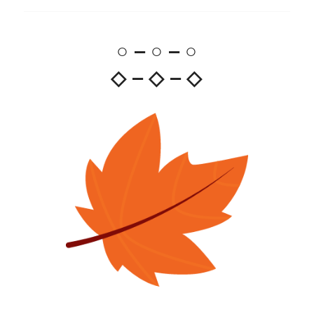
○ – ○ – ○
◇ – ◇ – ◇