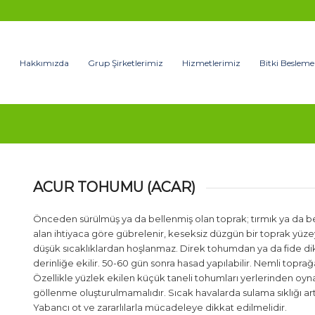
Hakkımızda
Grup Şirketlerimiz
Hizmetlerimiz
Bitki Besleme
ACUR TOHUMU (ACAR)
Önceden sürülmüş ya da bellenmiş olan toprak; tırmık ya da benz
alan ihtiyaca göre gübrelenir, keseksiz düzgün bir toprak yüzeyi
düşük sıcaklıklardan hoşlanmaz. Direk tohumdan ya da fide dikim
derinliğe ekilir. 50-60 gün sonra hasad yapılabilir. Nemli top
Özellikle yüzlek ekilen küçük taneli tohumları yerlerinden oy
göllenme oluşturulmamalıdır. Sıcak havalarda sulama sıklığı art
Yabancı ot ve zararlılarla mücadeleye dikkat edilmelidir.