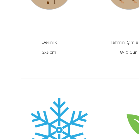
Derinlik
Tahmini Çiml
2-3 cm
8-10 Gün