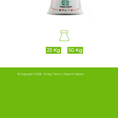
25 Kg
–
50 Kg
© Copyright
2026 - Entaş Tarım | Tasarım
Apron