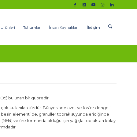
 Ürünleri
Tohumlar
İnsan Kaynakları
İletişim
O5) bulunan bir gübredir.
ok kullanılan türdür. Bünyesinde azot ve fosfor dengeli
ki besin elementi de, granüller toprak suyunda eridiğinde
yum (NH4) ve üre formunda olduğu için yağışla topraktan kolay
ormdadır.