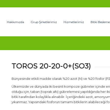
Hakkımızda
Grup Şirketlerimiz
Hizmetlerimiz
Bitki Besleme
TOROS 20-20-0+(SO3)
Bünyesinde etkili madde olarak %20 azot (N) ve %20 fosfor (P2
Ülkemizde ve dünyada iki besinli kompoze gübreler içinde en ç
olduğu için, taban (toprak altı) gübrelemesi yapıldığında her i
bitki tarafından kolaylıkla alınabilir. İçeriğindeki azot, amon
yıkanmaz. Yapısındaki fosforun tamamı bitkilerin alabileceği f